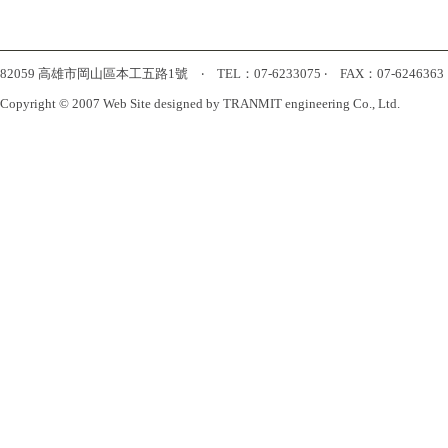
82059 高雄市岡山區本工五路1號 ‧ TEL：07-6233075 ‧ FAX：07-6246363 ‧ htt
Copyright © 2007 Web Site designed by TRANMIT engineering Co., Ltd.