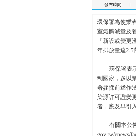
發布時間
環保署為使業
室氣體減量及
「新設或變更
年排放量達2.
環保署表示，
制國家，多以業
署參採前述作
染源許可證變
者，應及早引
有關本公告相關資
gov.tw/ene