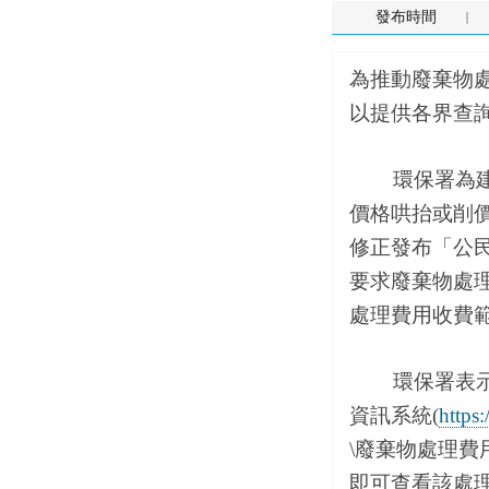
發布時間
為推動廢棄物處
以提供各界查
環保署為建立
價格哄抬或削價
修正發布「公民
要求廢棄物處理
處理費用收費
環保署表示，
資訊系統(
https
\廢棄物處理費
即可查看該處