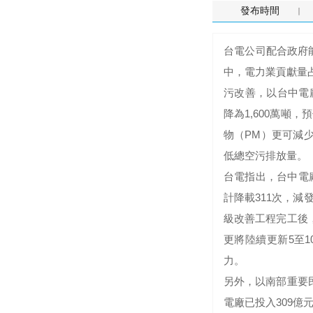
發布時間
台電公司配合政府
中，電力業貢獻量占
污改善，以台中電
降為1,600萬噸，
物（PM）更可減少1
低總空污排放量。
台電指出，台中電
計降載311次，減
級改善工程完工後，
更將陸續更新5至
力。
另外，以南部重要
電廠已投入309